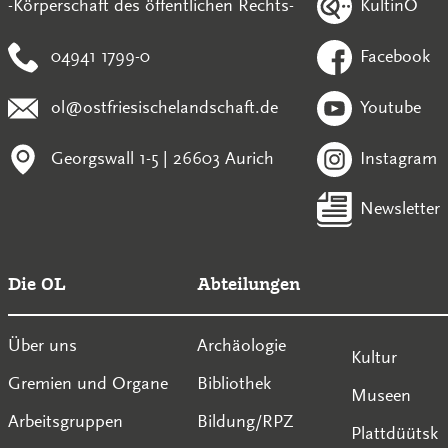
KultinO
-Körperschaft des öffentlichen Rechts-
04941 1799-0
Facebook
ol@ostfriesischelandschaft.de
Youtube
Georgswall 1-5 | 26603 Aurich
Instagram
Newsletter
Die OL
Abteilungen
Über uns
Archäologie
Kultur
Gremien und Organe
Bibliothek
Museen
Arbeitsgruppen
Bildung/RPZ
Plattdüütsk