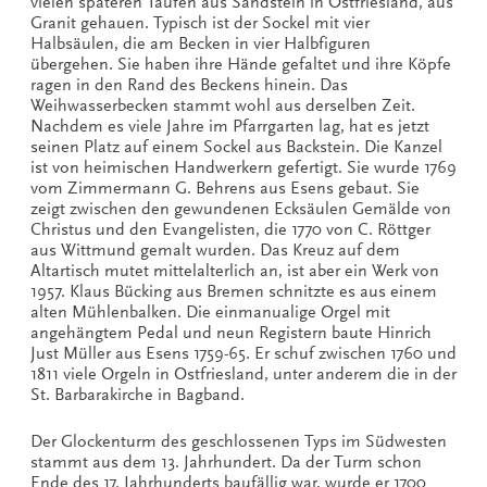
vielen späteren Taufen aus Sandstein in Ostfriesland, aus
Granit gehauen. Typisch ist der Sockel mit vier
Halbsäulen, die am Becken in vier Halbfiguren
übergehen. Sie haben ihre Hände gefaltet und ihre Köpfe
ragen in den Rand des Beckens hinein. Das
Weihwasserbecken stammt wohl aus derselben Zeit.
Nachdem es viele Jahre im Pfarrgarten lag, hat es jetzt
seinen Platz auf einem Sockel aus Backstein. Die Kanzel
ist von heimischen Handwerkern gefertigt. Sie wurde 1769
vom Zimmermann G. Behrens aus Esens gebaut. Sie
zeigt zwischen den gewundenen Ecksäulen Gemälde von
Christus und den Evangelisten, die 1770 von C. Röttger
aus Wittmund gemalt wurden. Das Kreuz auf dem
Altartisch mutet mittelalterlich an, ist aber ein Werk von
1957. Klaus Bücking aus Bremen schnitzte es aus einem
alten Mühlenbalken. Die einmanualige Orgel mit
angehängtem Pedal und neun Registern baute Hinrich
Just Müller aus Esens 1759-65. Er schuf zwischen 1760 und
1811 viele Orgeln in Ostfriesland, unter anderem die in der
St. Barbarakirche in Bagband.
Der Glockenturm des geschlossenen Typs im Südwesten
stammt aus dem 13. Jahrhundert. Da der Turm schon
Ende des 17. Jahrhunderts baufällig war, wurde er 1700