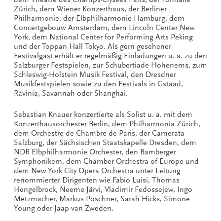
Zürich, dem Wiener Konzerthaus, der Berliner
Philharmonie, der Elbphilharmonie Hamburg, dem
Concertgebouw Amsterdam, dem Lincoln Center New
York, dem National Center for Performing Arts Peking
und der Toppan Hall Tokyo. Als gern gesehener
Festivalgast erhält er regelmäßig Einladungen u. a. zu den
Salzburger Festspielen, zur Schubertiade Hohenems, zum
Schleswig-Holstein Musik Festival, den Dresdner
Musikfestspielen sowie zu den Festivals in Gstaad,
Ravinia, Savannah oder Shanghai.
Sebastian Knauer konzertierte als Solist u. a. mit dem
Konzerthausorchester Berlin, dem Philharmonia Zürich,
dem Orchestre de Chambre de Paris, der Camerata
Salzburg, der Sächsischen Staatskapelle Dresden, dem
NDR Elbphilharmonie Orchester, den Bamberger
Symphonikern, dem Chamber Orchestra of Europe und
dem New York City Opera Orchestra unter Leitung
renommierter Dirigenten wie Fabio Luisi, Thomas
Hengelbrock, Neeme Järvi, Vladimir Fedossejew, Ingo
Metzmacher, Markus Poschner, Sarah Hicks, Simone
Young oder Jaap van Zweden.