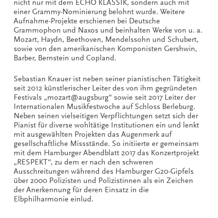
nicht nur mit dem ECHO KLASSIK, sondern auch mit
einer Grammy-Nominierung belohnt wurde. Weitere
Aufnahme-Projekte erschienen bei Deutsche
Grammophon und Naxos und beinhalten Werke von u. a.
Mozart, Haydn, Beethoven, Mendelssohn und Schubert,
sowie von den amerikanischen Komponisten Gershwin,
Barber, Bernstein und Copland.
Sebastian Knauer ist neben seiner pianistischen Tätigkeit
seit 2012 künstlerischer Leiter des von ihm gegründeten
Festivals „mozart@augsburg“ sowie seit 2017 Leiter der
Internationalen Musikfestwoche auf Schloss Berleburg.
Neben seinen vielseitigen Verpflichtungen setzt sich der
Pianist für diverse wohltätige Institutionen ein und lenkt
mit ausgewählten Projekten das Augenmerk auf
gesellschaftliche Missstände. So initiierte er gemeinsam
mit dem Hamburger Abendblatt 2017 das Konzertprojekt
„RESPEKT“, zu dem er nach den schweren
Ausschreitungen während des Hamburger G20-Gipfels
über 2000 Polizisten und Polizistinnen als ein Zeichen
der Anerkennung für deren Einsatz in die
Elbphilharmonie einlud.