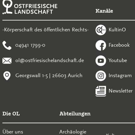
Kanäle
KultinO
-Körperschaft des öffentlichen Rechts-
04941 1799-0
Facebook
ol@ostfriesischelandschaft.de
Youtube
Georgswall 1-5 | 26603 Aurich
Instagram
Newsletter
Die OL
Abteilungen
Über uns
Archäologie