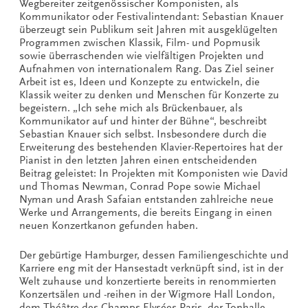
Wegbereiter zeitgenössischer Komponisten, als
Kommunikator oder Festivalintendant: Sebastian Knauer
überzeugt sein Publikum seit Jahren mit ausgeklügelten
Programmen zwischen Klassik, Film- und Popmusik
sowie überraschenden wie vielfältigen Projekten und
Aufnahmen von internationalem Rang. Das Ziel seiner
Arbeit ist es, Ideen und Konzepte zu entwickeln, die
Klassik weiter zu denken und Menschen für Konzerte zu
begeistern. „Ich sehe mich als Brückenbauer, als
Kommunikator auf und hinter der Bühne“, beschreibt
Sebastian Knauer sich selbst. Insbesondere durch die
Erweiterung des bestehenden Klavier-Repertoires hat der
Pianist in den letzten Jahren einen entscheidenden
Beitrag geleistet: In Projekten mit Komponisten wie David
und Thomas Newman, Conrad Pope sowie Michael
Nyman und Arash Safaian entstanden zahlreiche neue
Werke und Arrangements, die bereits Eingang in einen
neuen Konzertkanon gefunden haben.
Der gebürtige Hamburger, dessen Familiengeschichte und
Karriere eng mit der Hansestadt verknüpft sind, ist in der
Welt zuhause und konzertierte bereits in renommierten
Konzertsälen und -reihen in der Wigmore Hall London,
dem Théâtre des Champs-Elysées Paris, der Tonhalle