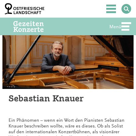
Zum
Inhalt
Hauptmenü
springen
Menü
Abte
Sebastian Knauer
Ein Phänomen – wenn ein Wort den Pianisten Sebastian
Knauer beschreiben wollte, wäre es dieses. Ob als Solist
auf den internationalen Konzertbühnen, als visionärer