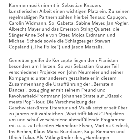
Kammermusik nimmt in Sebastian Knauers
künstlerischer Arbeit einen wichtigen Platz ein. Zu seinen
regelmäßigen Partnern zählen hierbei Renaud Capuçon,
Carolin Widmann, Sol Gabetta, Sabine Meyer, Jan Vogler,
Albrecht Mayer und das Emerson String Quartet, die
Sänger Anne Sofie von Otter, Mojca Erdmann und
Michael Schade sowie die Schlagzeuger Stewart
Copeland („The Police“) und Jason Marsalis.
Genreübergreifende Konzepte liegen dem Pianisten
besonders am Herzen. So war Sebastian Knauer Teil
verschiedener Projekte von John Neumeier und seiner
Kompagnie; unter anderem gestaltete er in diesem
Zusammenhang die Uraufführung der „Bernstein
Dances“. 2024 ging er mit seinem Freund und
Revolverheld-Frontmann Johannes Strate auf „Klassik
meets Pop“-Tour. Die Verschmelzung der
Geschwisterkünste Literatur und Musik setzt er seit über
20 Jahren mit zahlreichen „Wort trifft Musik“-Projekten
um und schuf verschiedene abendfüllende Programme
mit u. a. zu Lebzeiten Hannelore Elsner, Martina Gedeck,
Iris Berben, Klaus Maria Brandauer, Katja Riemann und
Ulrich Tukur. Als Mitbegründer des „Hamburger