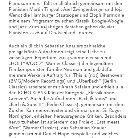
Pianosommers“ füllt er alljährlich gemeinsam mit den
Pianisten Martin Tingvall, Axel Zwingenberger und Joja
Wendt die Hamburger Staatsoper und Elbphilharmonie
mit einem Programm zwischen Klassik, Boogie-Woogie
und Jazz. Zum 10-jährigen Bestehen gehen die vier
Pianisten 2026 auf Deutschland-Tournee.
Auch ein Blick in Sebastian Knauers zahlreiche
preisgekrönte Aufnahmen zeigt seine Liebe zu
vielseitigem Repertoire: 2024 widmete er sich mit
„HOLLYWOOD“ (Warner Classics) der legendären
Filmkomponisten-Familie Newman und gab dafür
mehrere Werke in Auftrag; für „This is (not) Beethoven“
(BMG/Modern Recordings) und „ÜberBach“ (Berlin
Classics) arbeitete er mit Arash Safaian und erhielt u. a.
den ECHO KLASSIK in der Kategorie „Klassik ohne
Grenzen“. Auch die Aufnahmen „Bach & Sons“ und
„Bach & Sons II“ (Berlin Classics), gemeinsam mit dem
Zürcher Kammerorchester und einmal unter Sir Roger
Norrington, erhielten herausragende Kritiken. Besonders
hervorzuheben ist außerdem das Projekt „East meets
West“ (Warner Classics), das Sebastian Knauer
gemeinsam mit Daniel Hope einspielte und welches