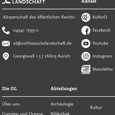
Kanäle
KultinO
-Körperschaft des öffentlichen Rechts-
04941 1799-0
Facebook
ol@ostfriesischelandschaft.de
Youtube
Georgswall 1-5 | 26603 Aurich
Instagram
Newsletter
Die OL
Abteilungen
Über uns
Archäologie
Kultur
Gremien und Organe
Bibliothek