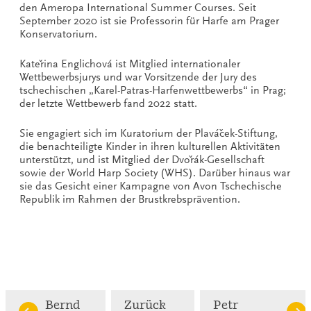
den Ameropa International Summer Courses. Seit
September 2020 ist sie Professorin für Harfe am Prager
Konservatorium.
Kateřina Englichová ist Mitglied internationaler
Wettbewerbsjurys und war Vorsitzende der Jury des
tschechischen „Karel-Patras-Harfenwettbewerbs“ in Prag;
der letzte Wettbewerb fand 2022 statt.
Sie engagiert sich im Kuratorium der Plaváček-Stiftung,
die benachteiligte Kinder in ihren kulturellen Aktivitäten
unterstützt, und ist Mitglied der Dvořák-Gesellschaft
sowie der World Harp Society (WHS). Darüber hinaus war
sie das Gesicht einer Kampagne von Avon Tschechische
Republik im Rahmen der Brustkrebsprävention.
Bernd
Zurück
Petr