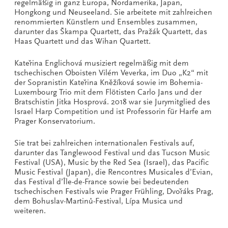
regelmäßig in ganz Europa, Nordamerika, Japan,
Hongkong und Neuseeland. Sie arbeitete mit zahlreichen
renommierten Künstlern und Ensembles zusammen,
darunter das Škampa Quartett, das Pražák Quartett, das
Haas Quartett und das Wihan Quartett.
Kateřina Englichová musiziert regelmäßig mit dem
tschechischen Oboisten Vilém Veverka, im Duo „K2“ mit
der Sopranistin Kateřina Kněžíková sowie im Bohemia-
Luxembourg Trio mit dem Flötisten Carlo Jans und der
Bratschistin Jitka Hosprová. 2018 war sie Jurymitglied des
Israel Harp Competition und ist Professorin für Harfe am
Prager Konservatorium.
Sie trat bei zahlreichen internationalen Festivals auf,
darunter das Tanglewood Festival und das Tucson Music
Festival (USA), Music by the Red Sea (Israel), das Pacific
Music Festival (Japan), die Rencontres Musicales d’Evian,
das Festival d’Île-de-France sowie bei bedeutenden
tschechischen Festivals wie Prager Frühling, Dvořáks Prag,
dem Bohuslav-Martinů-Festival, Lípa Musica und
weiteren.