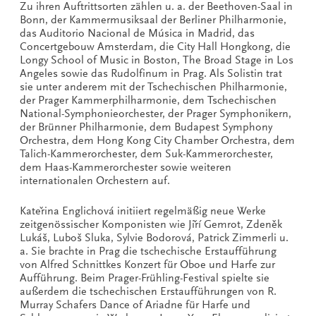
Zu ihren Auftrittsorten zählen u. a. der Beethoven-Saal in
Bonn, der Kammermusiksaal der Berliner Philharmonie,
das Auditorio Nacional de Música in Madrid, das
Concertgebouw Amsterdam, die City Hall Hongkong, die
Longy School of Music in Boston, The Broad Stage in Los
Angeles sowie das Rudolfinum in Prag. Als Solistin trat
sie unter anderem mit der Tschechischen Philharmonie,
der Prager Kammerphilharmonie, dem Tschechischen
National-Symphonieorchester, der Prager Symphonikern,
der Brünner Philharmonie, dem Budapest Symphony
Orchestra, dem Hong Kong City Chamber Orchestra, dem
Talich-Kammerorchester, dem Suk-Kammerorchester,
dem Haas-Kammerorchester sowie weiteren
internationalen Orchestern auf.
Kateřina Englichová initiiert regelmäßig neue Werke
zeitgenössischer Komponisten wie Jiří Gemrot, Zdeněk
Lukáš, Luboš Sluka, Sylvie Bodorová, Patrick Zimmerli u.
a. Sie brachte in Prag die tschechische Erstaufführung
von Alfred Schnittkes Konzert für Oboe und Harfe zur
Aufführung. Beim Prager-Frühling-Festival spielte sie
außerdem die tschechischen Erstaufführungen von R.
Murray Schafers Dance of Ariadne für Harfe und