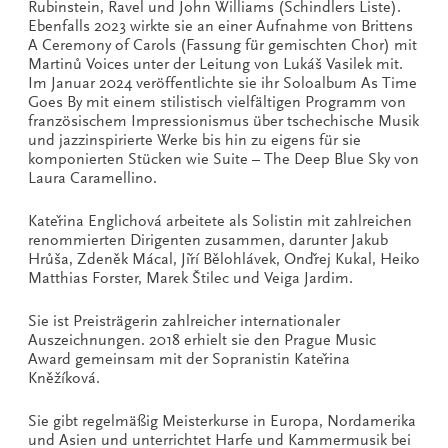
Rubinstein, Ravel und John Williams (Schindlers Liste).
Ebenfalls 2023 wirkte sie an einer Aufnahme von Brittens
A Ceremony of Carols (Fassung für gemischten Chor) mit
Martinů Voices unter der Leitung von Lukáš Vasilek mit.
Im Januar 2024 veröffentlichte sie ihr Soloalbum As Time
Goes By mit einem stilistisch vielfältigen Programm von
französischem Impressionismus über tschechische Musik
und jazzinspirierte Werke bis hin zu eigens für sie
komponierten Stücken wie Suite – The Deep Blue Sky von
Laura Caramellino.
Kateřina Englichová arbeitete als Solistin mit zahlreichen
renommierten Dirigenten zusammen, darunter Jakub
Hrůša, Zdeněk Mácal, Jiří Bělohlávek, Ondřej Kukal, Heiko
Matthias Forster, Marek Štilec und Veiga Jardim.
Sie ist Preisträgerin zahlreicher internationaler
Auszeichnungen. 2018 erhielt sie den Prague Music
Award gemeinsam mit der Sopranistin Kateřina
Kněžíková.
Sie gibt regelmäßig Meisterkurse in Europa, Nordamerika
und Asien und unterrichtet Harfe und Kammermusik bei