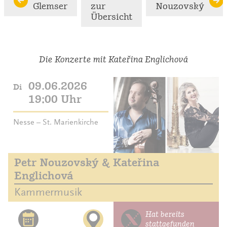
Glemser
zur
Nouzovský
Übersicht
Die Konzerte mit Kateřina Englichová
09.06.2026
Di
19:00 Uhr
Nesse – St. Marienkirche
Petr Nouzovský & Kateřina
Englichová
Kammermusik
Hat bereits
stattgefunden