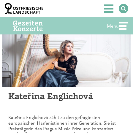
Zum
Inhalt
Hauptmenü
springen
Menü
Abte
Kateřina Englichová
Kateřina Englichová zählt zu den gefragtesten
europäischen Harfenistinnen ihrer Generation. Sie ist
Preisträgerin des Prague Music Prize und konzertiert