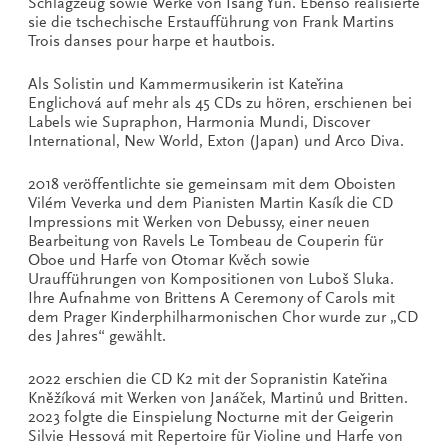
Schlagzeug sowie Werke von Isang Yun. Ebenso realisierte
sie die tschechische Erstaufführung von Frank Martins
Trois danses pour harpe et hautbois.
Als Solistin und Kammermusikerin ist Kateřina
Englichová auf mehr als 45 CDs zu hören, erschienen bei
Labels wie Supraphon, Harmonia Mundi, Discover
International, New World, Exton (Japan) und Arco Diva.
2018 veröffentlichte sie gemeinsam mit dem Oboisten
Vilém Veverka und dem Pianisten Martin Kasík die CD
Impressions mit Werken von Debussy, einer neuen
Bearbeitung von Ravels Le Tombeau de Couperin für
Oboe und Harfe von Otomar Kvěch sowie
Uraufführungen von Kompositionen von Luboš Sluka.
Ihre Aufnahme von Brittens A Ceremony of Carols mit
dem Prager Kinderphilharmonischen Chor wurde zur „CD
des Jahres“ gewählt.
2022 erschien die CD K2 mit der Sopranistin Kateřina
Kněžíková mit Werken von Janáček, Martinů und Britten.
2023 folgte die Einspielung Nocturne mit der Geigerin
Silvie Hessová mit Repertoire für Violine und Harfe von