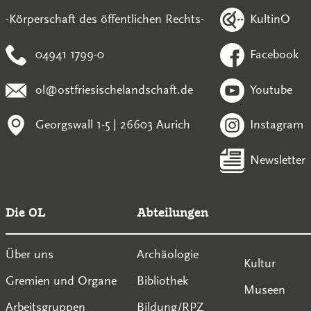
KultinO
-Körperschaft des öffentlichen Rechts-
04941 1799-0
Facebook
ol@ostfriesischelandschaft.de
Youtube
Georgswall 1-5 | 26603 Aurich
Instagram
Newsletter
Die OL
Abteilungen
Über uns
Archäologie
Kultur
Gremien und Organe
Bibliothek
Museen
Arbeitsgruppen
Bildung/RPZ