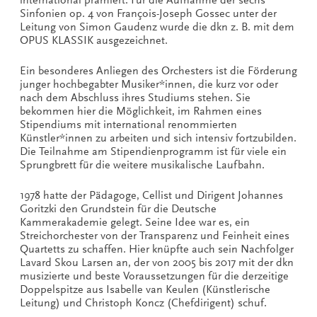
Sinfonien op. 4 von François-Joseph Gossec unter der
Leitung von Simon Gaudenz wurde die dkn z. B. mit dem
OPUS KLASSIK ausgezeichnet.
Ein besonderes Anliegen des Orchesters ist die Förderung
junger hochbegabter Musiker*innen, die kurz vor oder
nach dem Abschluss ihres Studiums stehen. Sie
bekommen hier die Möglichkeit, im Rahmen eines
Stipendiums mit international renommierten
Künstler*innen zu arbeiten und sich intensiv fortzubilden.
Die Teilnahme am Stipendienprogramm ist für viele ein
Sprungbrett für die weitere musikalische Laufbahn.
1978 hatte der Pädagoge, Cellist und Dirigent Johannes
Goritzki den Grundstein für die Deutsche
Kammerakademie gelegt. Seine Idee war es, ein
Streichorchester von der Transparenz und Feinheit eines
Quartetts zu schaffen. Hier knüpfte auch sein Nachfolger
Lavard Skou Larsen an, der von 2005 bis 2017 mit der dkn
musizierte und beste Voraussetzungen für die derzeitige
Doppelspitze aus Isabelle van Keulen (Künstlerische
Leitung) und Christoph Koncz (Chefdirigent) schuf.