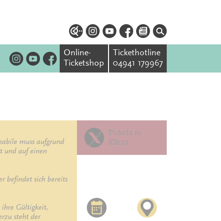
Online-
Tickethotline
Ticketshop
04941 179967
Tickets in
bile muss aufgrund 
Kürze
t und auf einen 
befindet sich bereits 
hre Gültigkeit, 
zu steht der 