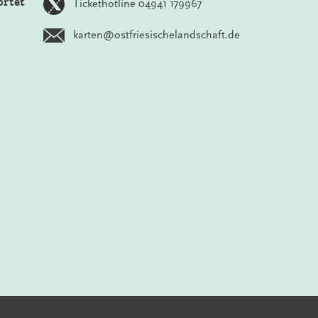
ortet
Tickethotline 04941 179967
karten@ostfriesischelandschaft.de