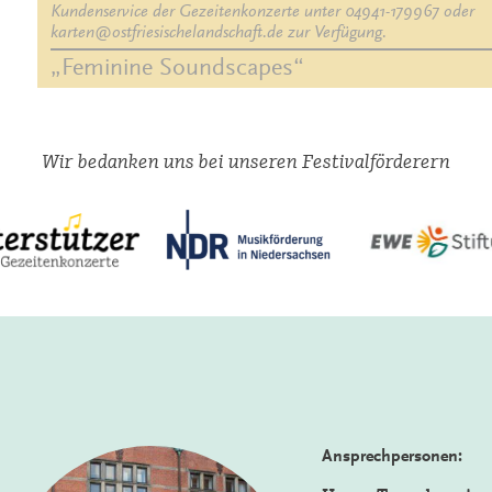
Kundenservice der Gezeitenkonzerte unter 04941-179967 oder 
„Feminine Soundscapes“
Wir bedanken uns bei unseren Festivalförderern
Ansprechpersonen: