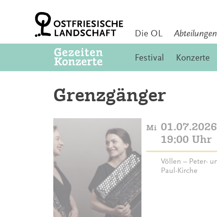
Zum
Inhalt
springen
Die OL
Abteilungen
Festival
Konzerte
Grenzgänger
01.07.2026
Mi
19:00 Uhr
Völlen – Peter- u
Paul-Kirche