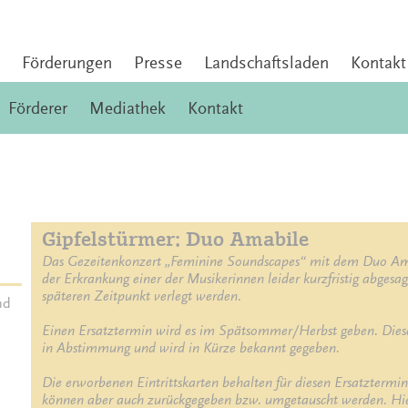
Förderungen
Presse
Landschaftsladen
Kontakt
Förderer
Mediathek
Kontakt
Gipfelstürmer: Duo Amabile
Das Gezeitenkonzert „Feminine Soundscapes“ mit dem Duo Ama
der Erkrankung einer der Musikerinnen leider kurzfristig abgesag
späteren Zeitpunkt verlegt werden. 

nd
Einen Ersatztermin wird es im Spätsommer/Herbst geben. Dieser 
in Abstimmung und wird in Kürze bekannt gegeben. 

Die erworbenen Eintrittskarten behalten für diesen Ersatztermin i
können aber auch zurückgegeben bzw. umgetauscht werden. Hier