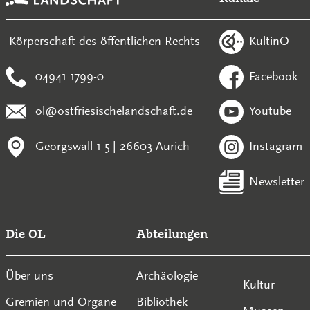
KultinO
-Körperschaft des öffentlichen Rechts-
04941 1799-0
Facebook
ol@ostfriesischelandschaft.de
Youtube
Georgswall 1-5 | 26603 Aurich
Instagram
Newsletter
Die OL
Abteilungen
Über uns
Archäologie
Kultur
Gremien und Organe
Bibliothek