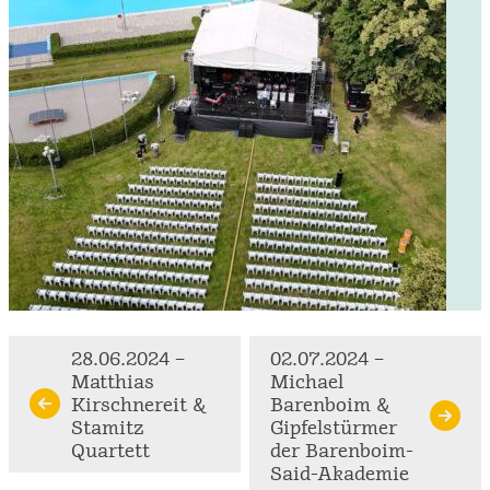
Continue
28.06.2024 –
02.07.2024 –
Matthias
Michael
Reading
Kirschnereit &
Barenboim &
Stamitz
Gipfelstürmer
Quartett
der Barenboim-
Said-Akademie