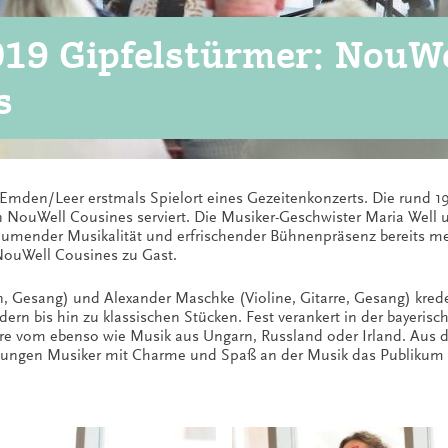
019 Gipfelstürmer: NouWe
s
Emden/Leer erstmals Spielort eines Gezeitenkonzerts. Die rund 
 NouWell Cousines serviert. Die Musiker-Geschwister Maria Well u
umender Musikalität und erfrischender Bühnenpräsenz bereits me
NouWell Cousines zu Gast.
Gesang) und Alexander Maschke (Violine, Gitarre, Gesang) kredenz
ern bis hin zu klassischen Stücken. Fest verankert in der bayerisc
klore vom ebenso wie Musik aus Ungarn, Russland oder Irland. Aus 
ungen Musiker mit Charme und Spaß an der Musik das Publikum z