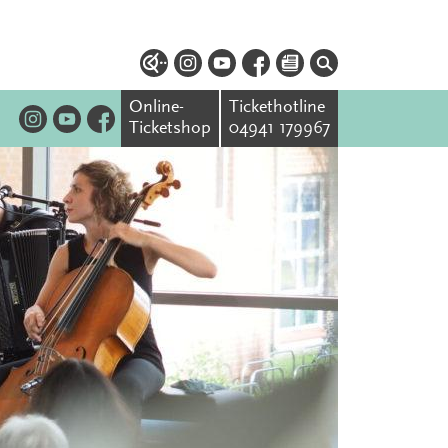
Online-
Tickethotline
Ticketshop
04941 179967