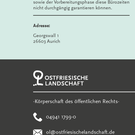
sowie der Vorbereitungsphase diese Bürozeiten
nicht durchgängig garantieren können.
Adresse:
Georgswall 1
26603 Aurich
-Körperschaft des öffentlichen Rechts-
04941 1799-0
ol@ostfriesischelandschaft.de