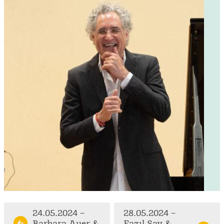
Continue
24.05.2024 –
28.05.2024 –
Barbara Auer &
Fazıl Say &