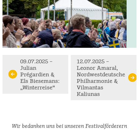
Continue
09.07.2025 –
12.07.2025 –
Julian
Leonor Amaral,
Reading
Prégardien &
Nordwestdeutsche
Els Biesemans:
Philharmonie &
„Winterreise“
Vilmantas
Kaliunas
Wir bedanken uns bei unseren Festivalförderern