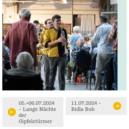
Continue
05.+06.07.2024
11.07.2024 –
– Lange Nächte
Bidla Buh
Reading
der
Gipfelstürmer