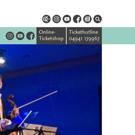
Online-
Tickethotline
Ticketshop
04941 179967