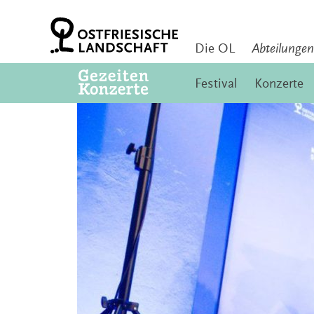
Zum
Inhalt
springen
Die OL
Abteilungen
Festival
Konzerte