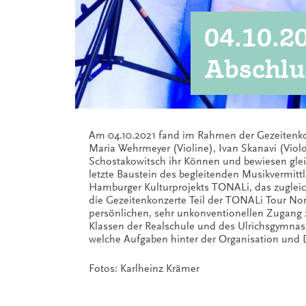
04.10.2
Abschlu
Am 04.10.2021 fand im Rahmen der Gezeitenko
Maria Wehrmeyer (Violine), Ivan Skanavi (Viol
Schostakowitsch ihr Können und bewiesen gleic
letzte Baustein des begleitenden Musikvermit
Hamburger Kulturprojekts TONALi, das zugleic
die Gezeitenkonzerte Teil der TONALi Tour Nor
persönlichen, sehr unkonventionellen Zugang z
Klassen der Realschule und des Ulrichsgymn
welche Aufgaben hinter der Organisation und 
Fotos: Karlheinz Krämer