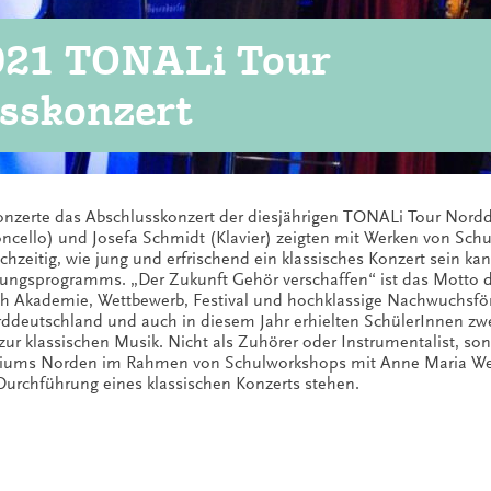
021 TONALi Tour
sskonzert
nzerte das Abschlusskonzert der diesjährigen TONALi Tour Nordd
oncello) und Josefa Schmidt (Klavier) zeigten mit Werken von Sch
hzeitig, wie jung und erfrischend ein klassisches Konzert sein ka
tlungsprogramms. „Der Zukunft Gehör verschaffen“ ist das Motto 
h Akademie, Wettbewerb, Festival und hochklassige Nachwuchsför
ddeutschland und auch in diesem Jahr erhielten SchülerInnen zwe
ur klassischen Musik. Nicht als Zuhörer oder Instrumentalist, so
asiums Norden im Rahmen von Schulworkshops mit Anne Maria W
Durchführung eines klassischen Konzerts stehen.