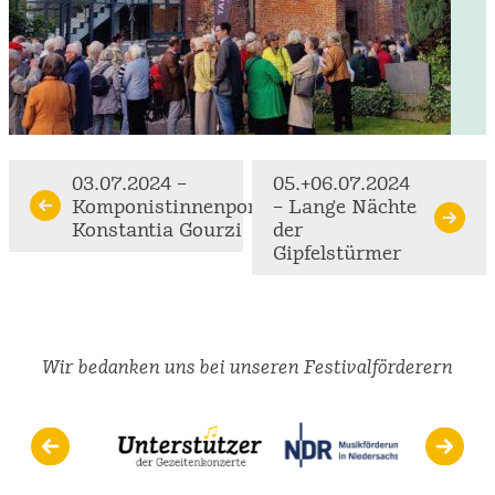
Continue
03.07.2024 –
05.+06.07.2024
Komponistinnenporträt
– Lange Nächte
Reading
Konstantia Gourzi
der
Gipfelstürmer
Wir bedanken uns bei unseren Festivalförderern