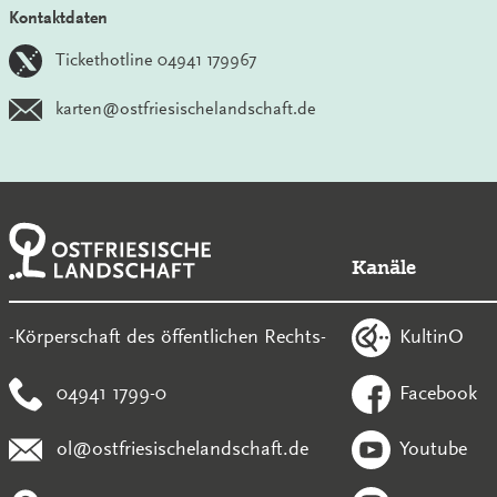
Kontaktdaten
Tickethotline 04941 179967
karten@ostfriesischelandschaft.de
Kanäle
KultinO
-Körperschaft des öffentlichen Rechts-
04941 1799-0
Facebook
ol@ostfriesischelandschaft.de
Youtube